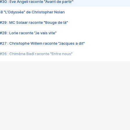
#30 : Eve Angeli raconte "Avant de partir"
48 "L'Odyssée" de Christopher Nolan
#29 : MC Solaar raconte "Bouge de là"
28 : Lorie raconte "Je vais vite"
#27 : Christophe Willem raconte "Jacques a dit"
#26 : Chimène Badi raconte "Entre nous"
#25 : Indochine raconte "3e sexe"
#24 : Zaho raconte "C'est chelou"
#23 : Patrick Bruel raconte "Au café des délices"
#22 : Kyo raconte "Le chemin"
#21 : Nolwenn Leroy raconte "Cassé"
#20 : Patrick Hernandez raconte "Born to be alive"
#19 : Lorie raconte "Près de moi"