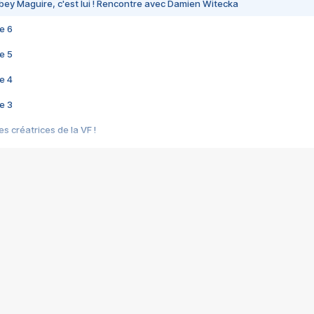
bey Maguire, c'est lui ! Rencontre avec Damien Witecka
e 6
e 5
e 4
e 3
s créatrices de la VF !
e 2
e 1
e Mektoub My Love arrive enfin ! Rencontre avec Shaïn Boumedine et Sal
i : après Toni en famille
elle réalise le bouleversant Dites lui que je l'aime
ais ! Rencontre autour de Vie privée de Rebecca Zlotowski
 de Marguerite, Grave... Rencontre avec Ella Rumpf