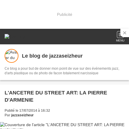
Publicité
MENU
Le blog de jazzaseizheur
Ce blog a pour but de donner mon point de vue sur des événements jazz,
d'arts plastique ou de photo de facon totalement narcissique
L'ANCETRE DU STREET ART: LA PIERRE
D'ARMENIE
Publié le 17/07/2014 à 16:32
Par
jazzaseizheur