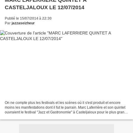
MARC LAFERRIERE QUINTET A
CASTELJALOUX LE 12/07/2014
Publié le 15/07/2014 à 22:30
Par
jazzaseizheur
On ne compte plus les festivals et les scènes où il s'est produit et encore
moins les manifestations dont il fut le parrain. Marc Laferrière et son quintet
ouvraient le festival "Jazz et Gastronomie" à Casteljaloux pour le plus grand
plaisir du public...