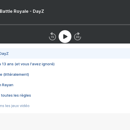
 Battle Royale - DayZ
 DayZ
 a 13 ans (et vous l'avez ignoré)
e (littéralement)
im Rayan
 toutes les règles
s les jeux vidéo
us choquant de Rockstar ? - Le scandale BULLY
e plus moche de Steam