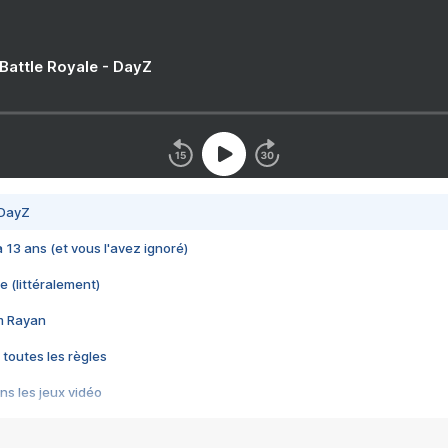
 Battle Royale - DayZ
 DayZ
 a 13 ans (et vous l'avez ignoré)
e (littéralement)
im Rayan
 toutes les règles
s les jeux vidéo
us choquant de Rockstar ? - Le scandale BULLY