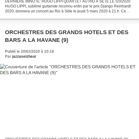
DERNIERE MINUTE: HUGO LIPPI QUARTET AU RIO A SETE LE 5/3/2020
HUGO LIPPI, sublime guitariste reconnu enfin par le prix Django Reinhardt
2020, donnera un concert au Rio à Sète le jeudi 5 mars 2020 à 21 h. Ce
musicien dont le style est proche d'un Jo Pass...
ORCHESTRES DES GRANDS HOTELS ET DES
BARS A LA HAVANE (9)
Publié le 20/02/2020 à 10:18
Par
jazzaseizheur