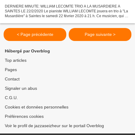
DERNIERE MINUTE: WILLIAM LECOMTE TRIO A LA MUSARDIERE A
SAINTES LE 22/2/2020 Le pianiste WILLIAM LECOMTE jouera en trio à "La
Musardière" à Saintes le samedi 22 février 2020 à 21 h. Ce musicien, qui est
le pianiste attitré du grand Jean-Luc Ponty, jouera...
< Page précédente
Page suivante >
Hébergé par Overblog
Top articles
Pages
Contact
Signaler un abus
C.G.U.
Cookies et données personnelles
Préférences cookies
Voir le profil de jazzaseizheur sur le portail Overblog