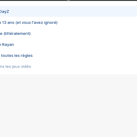
 DayZ
 a 13 ans (et vous l'avez ignoré)
e (littéralement)
im Rayan
 toutes les règles
s les jeux vidéo
us choquant de Rockstar ? - Le scandale BULLY
e plus moche de Steam
du RÊVE tourne au CAUCHEMAR
pendant 8 heures
it… à tort
umiliés par un jeu vidéo