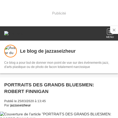
Publicité
MENU
Le blog de jazzaseizheur
Ce blog a pour but de donner mon point de vue sur des événements jazz,
d'arts plastique ou de photo de facon totalement narcissique
PORTRAITS DES GRANDS BLUESMEN:
ROBERT FINNIGAN
Publié le 25/03/2020 à 13:45
Par
jazzaseizheur