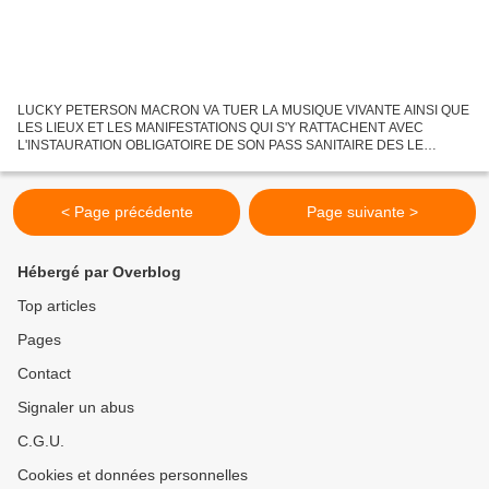
LUCKY PETERSON MACRON VA TUER LA MUSIQUE VIVANTE AINSI QUE
LES LIEUX ET LES MANIFESTATIONS QUI S'Y RATTACHENT AVEC
L'INSTAURATION OBLIGATOIRE DE SON PASS SANITAIRE DES LE
21/07/2021... En effet, il était déjà très difficile pour les organisateurs de
festivals...
< Page précédente
Page suivante >
Hébergé par Overblog
Top articles
Pages
Contact
Signaler un abus
C.G.U.
Cookies et données personnelles