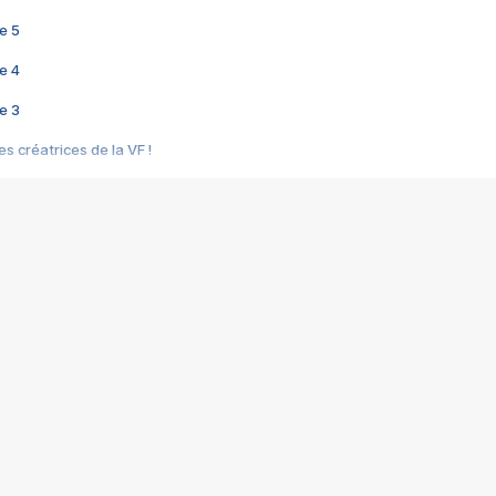
e 5
e 4
e 3
s créatrices de la VF !
e 2
e 1
e Mektoub My Love arrive enfin ! Rencontre avec Shaïn Boumedine et Sal
i : après Toni en famille
elle réalise le bouleversant Dites lui que je l'aime
ais ! Rencontre autour de Vie privée de Rebecca Zlotowski
 de Marguerite, Grave... Rencontre avec Ella Rumpf
 Les Rêveurs, un film intime sur la santé mentale