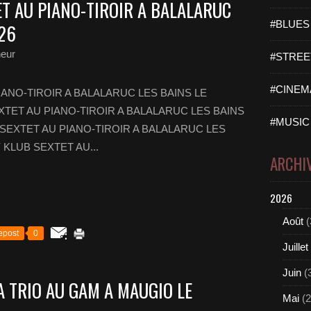
ET AU PIANO-TIROIR A BALALARUC
#BLUES 
026
heur
#STREET
#CINEMA
ANO-TIROIR A BALALARUC LES BAINS LE
EXTET AU PIANO-TIROIR A BALALARUC LES BAINS
#MUSIC 
B SEXTET AU PIANO-TIROIR A BALALARUC LES
 KLUB SEXTET AU...
ARCHI
2026
Août
(
epost
0
Juillet
Juin
(
A TRIO AU GAM A MAUGIO LE
Mai
(2