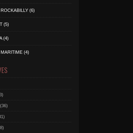
ROCKABILLY (6)
 (5)
 (4)
MARITIME (4)
VES
3)
(36)
31)
8)