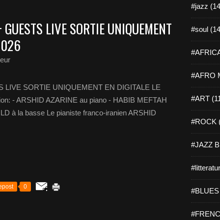
#jazz (14
+ GUESTS LIVE SORTIE UNIQUEMENT
#soul (14
2026
#AFRICA
eur
#AFRO M
S LIVE SORTIE UNIQUEMENT EN DIGITALE LE
#ART (1
ation: - ARSHID AZARINE au piano - HABIB MEFTAH
 à la basse Le pianiste franco-iranien ARSHID
#ROCK (
#JAZZ B
#litteratu
epost
0
#BLUES 
#FRENC