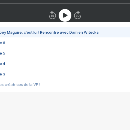
bey Maguire, c'est lui ! Rencontre avec Damien Witecka
e 6
e 5
e 4
e 3
s créatrices de la VF !
e 2
e 1
e Mektoub My Love arrive enfin ! Rencontre avec Shaïn Boumedine et Sal
i : après Toni en famille