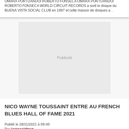
OMARA PORTUANDO/ ROBERTO FONSECA OMARA PORTUANDO/
ROBERTO FONSECA WORLD CIRCUIT RECORDS a sorti le disque du
BUENA VISTA SOCIAL CLUB en 1997 et cette maison de disques a
contribué à la reconnaissance de la musique populaire cubaine dans le
monde entier....
Publicité
NICO WAYNE TOUSSAINT ENTRE AU FRENCH
BLUES HALL OF FAME 2021
Publié le 28/11/2021 à 09:40
Par
jazzaseizheur