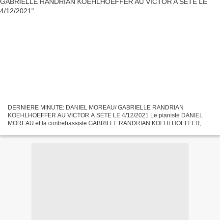
DERNIERE MINUTE: DANIEL MOREAU/ GABRIELLE RANDRIAN
KOEHLHOEFFER AU VICTOR A SETE LE 4/12/2021 Le pianiste DANIEL
MOREAU et la contrebassiste GABRILLE RANDRIAN KOEHLHOEFFER,
duo de base du groupe GASY JAZZ PROJECT, joueront au "Victor" à Sète le
samedi...