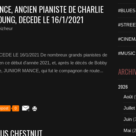
CE, ANCIEN PIANISTE DE CHARLIE
#BLUES 
OUNG, DECEDE LE 16/1/2021
#STREET
izheur
#CINEMA
#MUSIC 
LE 16/1/2021 De nombreux grands pianistes de
e en ce début d'année 2021, et, aprés le décés de Bobby
ARCHI
ste, JUNIOR MANCE, qui fut le compagnon de route...
2026
Août
(
Juillet
epost
0
Juin
(
RUS CHESTNUT
Mai
(2