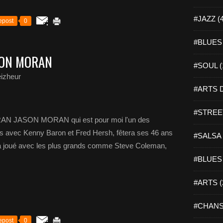
#JAZZ (
epost
0
#BLUES 
SON MORAN
#SOUL (
izheur
#ARTS D
#STREET
JASON MORAN qui est pour moi l'un des
ls avec Kenny Baron et Fred Hersh, fêtera ses 46 ans
#SALSA 
i a joué avec les plus grands comme Steve Coleman,
#BLUES 
#ARTS (
#CHANS
epost
0