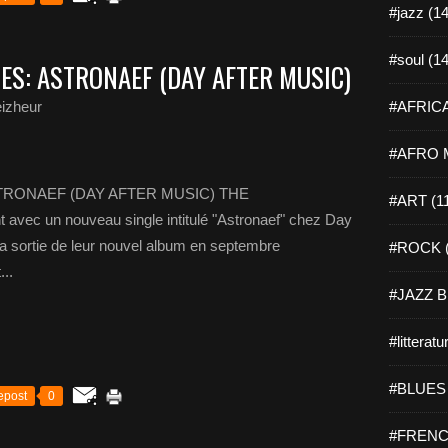
#jazz (14
#soul (14
ES: ASTRONAEF (DAY AFTER MUSIC)
izheur
#AFRICA
#AFRO M
RONAEF (DAY AFTER MUSIC) THE
#ART (1
c un nouveau single intitulé "Astronaef" chez Day
la sortie de leur nouvel album en septembre
#ROCK (
..
#JAZZ B
#litteratu
#BLUES 
epost
0
#FRENC