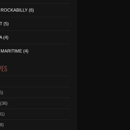
ROCKABILLY (6)
 (5)
 (4)
MARITIME (4)
VES
5)
(36)
31)
8)