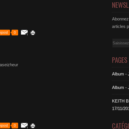
NEWSL
Abonnez-
articles 
epost
0
Email
PAGES
aseizheur
Album 
Album -
KEITH 
17/11/20
CATÉG
epost
0