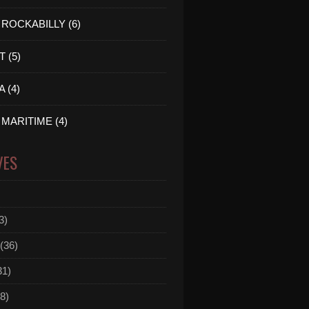
ROCKABILLY (6)
 (5)
 (4)
MARITIME (4)
VES
3)
(36)
31)
8)