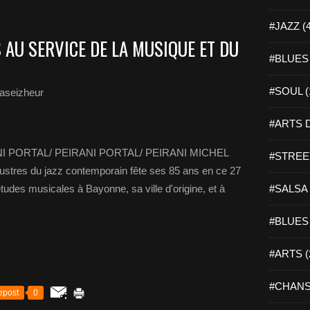
#JAZZ (
 AU SERVICE DE LA MUSIQUE ET DU
#BLUES 
#SOUL (
aseizheur
#ARTS D
I PORTAL/ PEIRANI PORTAL/ PEIRANI MICHEL
#STREET
llustres du jazz contemporain fête ses 85 ans en ce 27
udes musicales à Bayonne, sa ville d'origine, et à
#SALSA 
#BLUES 
#ARTS (
#CHANS
epost
0