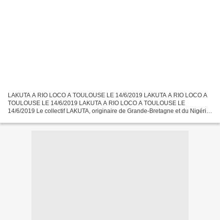
LAKUTA A RIO LOCO A TOULOUSE LE 14/6/2019 LAKUTA A RIO LOCO A
TOULOUSE LE 14/6/2019 LAKUTA A RIO LOCO A TOULOUSE LE
14/6/2019 Le collectif LAKUTA, originaire de Grande-Bretagne et du Nigéria,
se produisait au festival "Rio Loco" à Toulouse pour le plus...