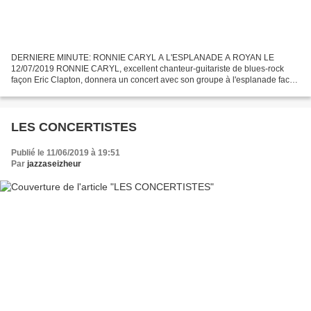
DERNIERE MINUTE: RONNIE CARYL A L'ESPLANADE A ROYAN LE
12/07/2019 RONNIE CARYL, excellent chanteur-guitariste de blues-rock
façon Eric Clapton, donnera un concert avec son groupe à l'esplanade face
à la grande plage à Royan le vendredi 12 juillet 2019...
LES CONCERTISTES
Publié le 11/06/2019 à 19:51
Par
jazzaseizheur