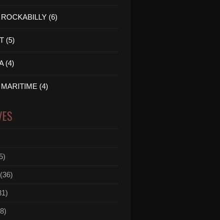
ROCKABILLY (6)
 (5)
 (4)
MARITIME (4)
VES
5)
(36)
31)
8)