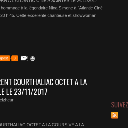
N A L'ATLANTIC CINE A SAINTES LE 24/11/2017
mmage à la légendaire Nina Simone à l'Atlantic Ciné
 20 h 45. Cette excellente chanteuse et showwoman
epost
0
RENT COURTHALIAC OCTET A LA
E LE 23/11/2017
eizheur
SUIVE
URTHALIAC OCTET A LA COURSIVE A LA