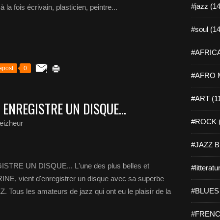
#jazz (14
à la fois écrivain, plasticien, peintre...
#soul (14
#AFRICA
epost
0
#AFRO M
#ART (1
 ENREGISTRE UN DISQUE...
#ROCK (
eizheur
#JAZZ B
RE UN DISQUE... L'une des plus belles et
#litteratu
INE, vient d'enregistrer un disque avec sa superbe
#BLUES 
us les amateurs de jazz qui ont eu le plaisir de la
#FRENC