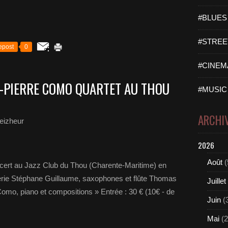
#BLUES 
#STREET
epost
0
#CINEMA
N-PIERRE COMO QUARTET AU THOU
#MUSIC 
ARCHI
eizheur
2026
Août
(
ert au Jazz Club du Thou (Charente-Maritime) en
terie Stéphane Guillaume, saxophones et flûte Thomas
Juillet
omo, piano et compositions » Entrée : 30 € (10€ - de
Juin
(
Mai
(2