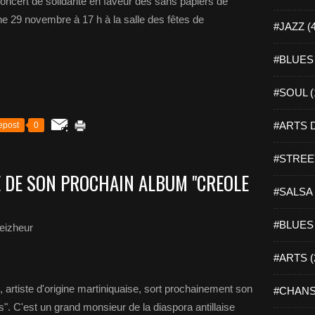
ert de solidarité en faveur des sans papiers de
he 29 novembre à 17 h à la salle des fêtes de
#JAZZ (
#BLUES 
#SOUL (
#ARTS D
epost
0
#STREET
E DE SON PROCHAIN ALBUM "CREOLE
#SALSA 
#BLUES 
eizheur
#ARTS (
ste d'origine martiniquaise, sort prochainement son
#CHANS
". C'est un grand monsieur de la diaspora antillaise