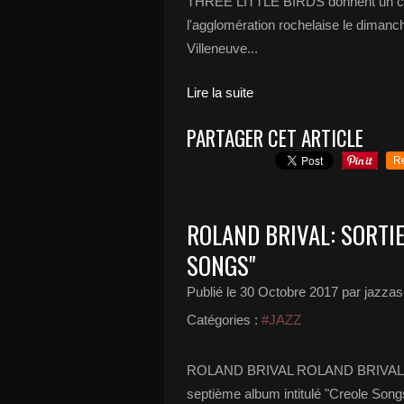
THREE LITTLE BIRDS donnent un conc
l'agglomération rochelaise le dimanc
Villeneuve...
Lire la suite
PARTAGER CET ARTICLE
R
ROLAND BRIVAL: SORTI
SONGS"
Publié le
30 Octobre 2017
par jazzas
Catégories :
#JAZZ
ROLAND BRIVAL ROLAND BRIVAL, arti
septième album intitulé "Creole Songs