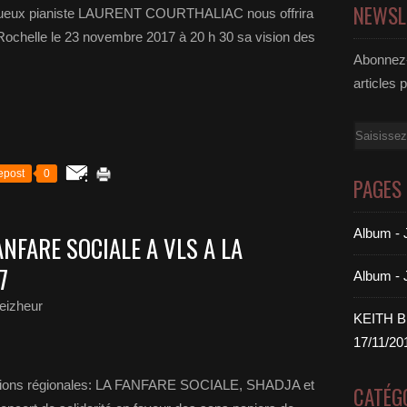
NEWSL
ueux pianiste LAURENT COURTHALIAC nous offrira
Rochelle le 23 novembre 2017 à 20 h 30 sa vision des
Abonnez-
articles 
Email
epost
0
PAGES
Album 
ANFARE SOCIALE A VLS A LA
7
Album -
eizheur
KEITH 
17/11/20
ions régionales: LA FANFARE SOCIALE, SHADJA et
CATÉG