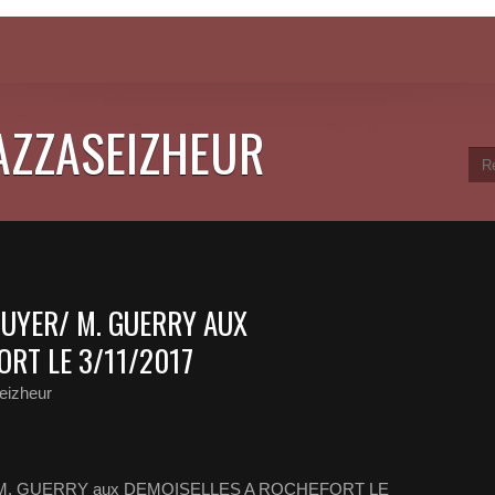
JAZZASEIZHEUR
OUYER/ M. GUERRY AUX
ORT LE 3/11/2017
eizheur
 M. GUERRY aux DEMOISELLES A ROCHEFORT LE