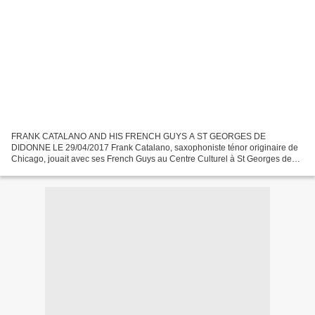
FRANK CATALANO AND HIS FRENCH GUYS A ST GEORGES DE
DIDONNE LE 29/04/2017 Frank Catalano, saxophoniste ténor originaire de
Chicago, jouait avec ses French Guys au Centre Culturel à St Georges de
Didonne pour le plus grand plaisir des amateurs de jazz moderne...