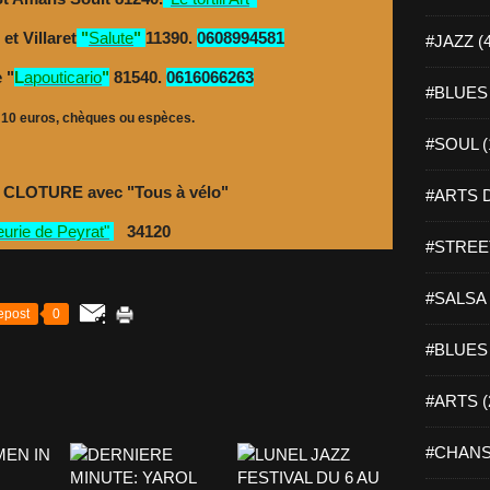
et Villaret
"
Salute
"
11390.
0608994581
#JAZZ (
 "
L
apouticario
"
81540.
0616066263
#BLUES 
 10 euros, chèques ou espèces.
#SOUL (
5h CLOTURE avec "Tous à vélo"
#ARTS D
eurie de Peyrat"
34120
#STREET
#SALSA 
epost
0
#BLUES 
#ARTS (
#CHANS