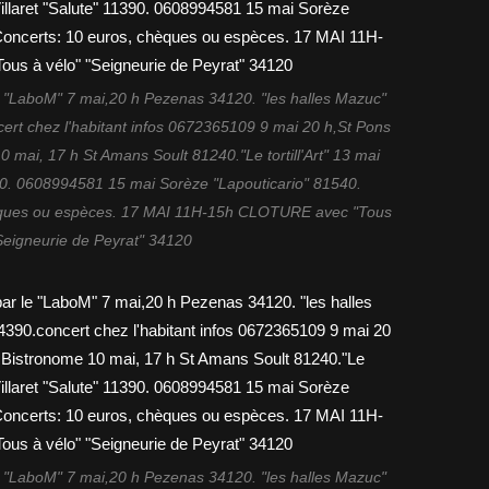
 "LaboM" 7 mai,20 h Pezenas 34120. "les halles Mazuc"
cert chez l'habitant infos 0672365109 9 mai 20 h,St Pons
 mai, 17 h St Amans Soult 81240."Le tortill'Art" 13 mai
390. 0608994581 15 mai Sorèze "Lapouticario" 81540.
èques ou espèces. 17 MAI 11H-15h CLOTURE avec "Tous
"Seigneurie de Peyrat" 34120
 "LaboM" 7 mai,20 h Pezenas 34120. "les halles Mazuc"