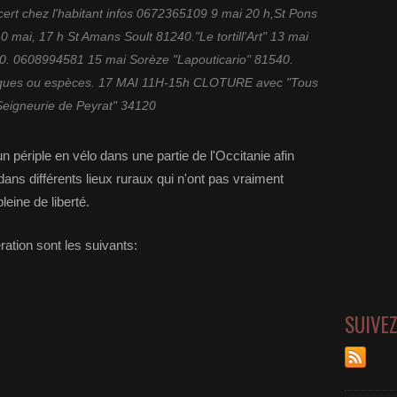
cert chez l'habitant infos 0672365109 9 mai 20 h,St Pons
 mai, 17 h St Amans Soult 81240."Le tortill'Art" 13 mai
390. 0608994581 15 mai Sorèze "Lapouticario" 81540.
èques ou espèces. 17 MAI 11H-15h CLOTURE avec "Tous
"Seigneurie de Peyrat" 34120
n périple en vélo dans une partie de l'Occitanie afin
 dans différents lieux ruraux qui n'ont pas vraiment
eine de liberté.
ration sont les suivants:
SUIVE