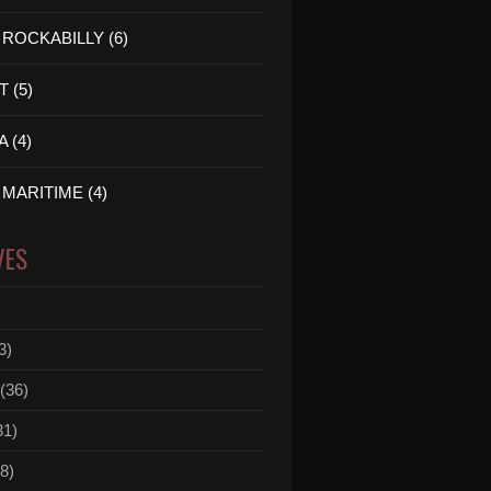
ROCKABILLY (6)
 (5)
 (4)
MARITIME (4)
VES
3)
(36)
31)
8)