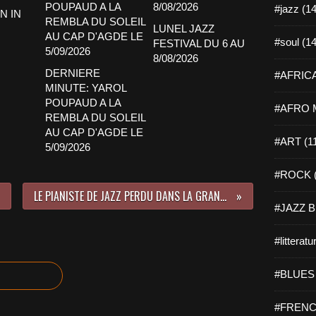
#jazz (14
 IN
LUNEL JAZZ
#soul (14
FESTIVAL DU 6 AU
8/08/2026
DERNIERE
#AFRICA
MINUTE: YAROL
POUPAUD A LA
#AFRO M
REMBLA DU SOLEIL
AU CAP D'AGDE LE
#ART (1
5/09/2026
#ROCK (
LE PIANISTE DE JAZZ PERDU DANS LA GRANDE VILLE DE BARCELONE
#JAZZ B
#litteratu
#BLUES 
#FRENC