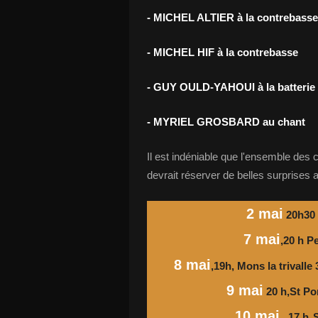
- MICHEL ALTIER à la contrebasse
- MICHEL HIF à la contrebasse
- GUY OULD-YAHOUI à la batterie
- MYRIEL GROSBARD au chant
Il est indéniable que l'ensemble des 
devrait réserver de belles surprises 
2 mai
20h30 
7 mai
,20 h P
8 mai
,19h, Mons la trivalle
9 mai
20 h,St Po
10 mai
,
17 h