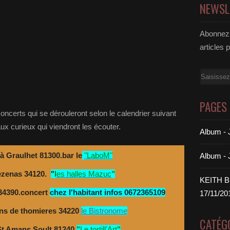
NEWSL
Abonnez-
articles 
Email
PAGES
concerts qui se dérouleront selon le calendrier suivant
aux curieux qui viendront les écouter.
Album 
à Graulhet 81300.bar le
"LaboM"
Album -
ezenas 34120.
"
l
es halles Mazuc
"
KEITH 
 34390.concert
chez l'habitant infos 0672365109
17/11/20
ns de thomieres 34220
le Bistronome
CATÉG
St Amans Soult 81240.
"
Le tortill'Art
"