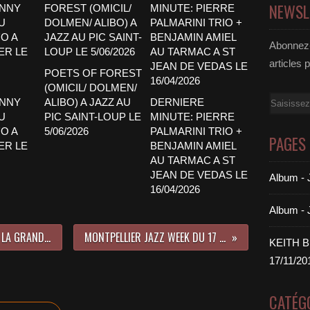
NEWSL
Abonnez-
articles 
POETS OF FOREST
(OMICIL/ DOLMEN/
Email
ENNY
ALIBO) A JAZZ AU
DERNIERE
U
PIC SAINT-LOUP LE
MINUTE: PIERRE
O A
5/06/2026
PALMARINI TRIO +
PAGES
ER LE
BENJAMIN AMIEL
AU TARMAC A ST
JEAN DE VEDAS LE
Album 
16/04/2026
Album -
LE PIANISTE DE JAZZ PERDU DANS LA GRANDE VILLE DE BARCELONE
MONTPELLIER JAZZ WEEK DU 17 AU 24/05/2026
KEITH 
17/11/20
CATÉG