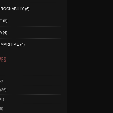
ROCKABILLY (6)
 (5)
 (4)
MARITIME (4)
VES
5)
(36)
31)
8)