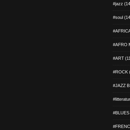
#jazz (14
#soul (14
#AFRICA
#AFRO M
#ART (1
#ROCK (
#JAZZ B
#litteratu
#BLUES 
#FRENC