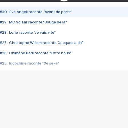
#30 : Eve Angeli raconte "Avant de partir"
#29 : MC Solaar raconte "Bouge de là"
28 : Lorie raconte "Je vais vite"
#27 : Christophe Willem raconte "Jacques a dit"
#26 : Chimène Badi raconte "Entre nous"
#25 : Indochine raconte "3e sexe"
#24 : Zaho raconte "C'est chelou"
#23 : Patrick Bruel raconte "Au café des délices"
#22 : Kyo raconte "Le chemin"
#21 : Nolwenn Leroy raconte "Cassé"
#20 : Patrick Hernandez raconte "Born to be alive"
#19 : Lorie raconte "Près de moi"