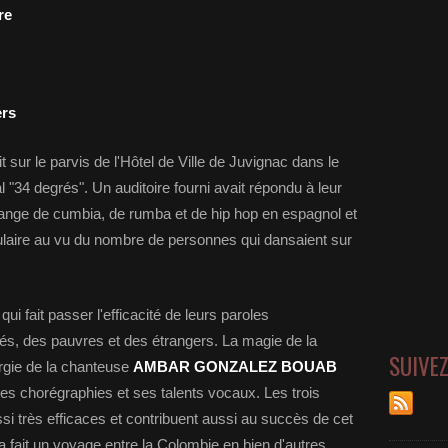
re
rs
t sur le parvis de l'Hôtel de Ville de Juvignac dans le
al "34 degrés". Un auditoire fourni avait répondu à leur
élange de cumbia, de rumba et de hip hop en espagnol et
pulaire au vu du nombre de personnes qui dansaient sur
ui fait passer l'efficacité de leurs paroles
és, des pauvres et des étrangers. La magie de la
SUIVE
ergie de la chanteuse
AMBAR GONZALEZ BOUAB
r ses chorégraphies et ses talents vocaux. Les trois
si très efficaces et contribuent aussi au succès de cet
a fait un voyage entre la Colombie en bien d'autres