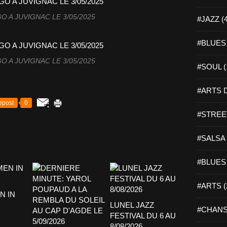
O A JUVIGNAC LE 3/05/2025
#JAZZ (
#BLUES 
O A JUVIGNAC LE 3/05/2025
#SOUL (
#ARTS D
epost
0
#STREET
#SALSA 
#BLUES 
#ARTS (
 IN
LUNEL JAZZ
#CHANS
FESTIVAL DU 6 AU
8/08/2026