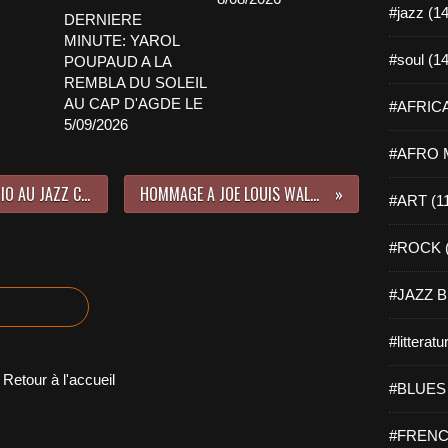
#jazz (14
DERNIERE
MINUTE: YAROL
#soul (14
POUPAUD A LA
REMBLA DU SOLEIL
AU CAP D'AGDE LE
#AFRICA
5/09/2026
#AFRO M
DERNIERE MINUTE: PETIT VINCE TRIO AU JAZZ CORNER CAFE A SOMMIERES LE 9/05/2025
HOMMAGE A JOE LOUIS WALKER DECEDE LE 30/04/2025
#ART (1
#ROCK (
#JAZZ B
#litteratu
Retour à l'accueil
#BLUES 
#FRENC