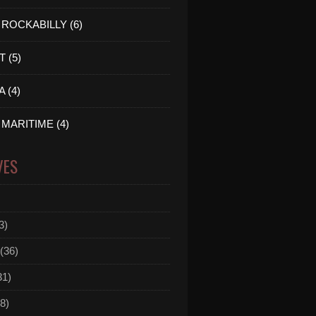
ROCKABILLY (6)
 (5)
 (4)
MARITIME (4)
VES
3)
(36)
31)
8)