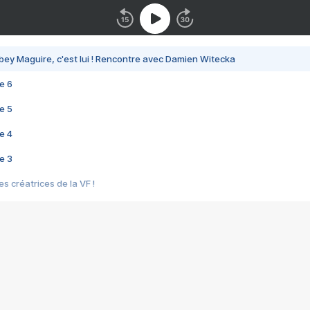
bey Maguire, c'est lui ! Rencontre avec Damien Witecka
e 6
e 5
e 4
e 3
s créatrices de la VF !
e 2
e 1
e Mektoub My Love arrive enfin ! Rencontre avec Shaïn Boumedine et Sal
i : après Toni en famille
elle réalise le bouleversant Dites lui que je l'aime