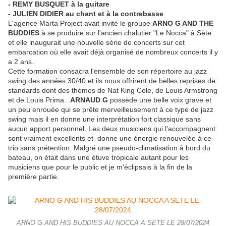
- REMY BUSQUET à la guitare
- JULIEN DIDIER au chant et à la contrebasse
L'agence Marta Project avait invité le groupe
ARNO G AND THE
BUDDIES
à se produire sur l'ancien chalutier "Le Nocca" à Sète
et elle inaugurait une nouvelle série de concerts sur cet
embarcation où elle avait déjà organisé de nombreux concerts il y
a 2 ans.
Cette formation consacra l'ensemble de son répertoire au jazz
swing des années 30/40 et ils nous offrirent de belles reprises de
standards dont des thèmes de Nat King Cole, de Louis Armstrong
et de Louis Prima..
ARNAUD G
possède une belle voix grave et
un peu enrouée qui se prête merveilleusement à ce type de jazz
swing mais il en donne une interprétation fort classique sans
aucun apport personnel. Les deux musiciens qui l'accompagnent
sont vraiment excellents et donne une énergie renouvelée à ce
trio sans prétention. Malgré une pseudo-climatisation à bord du
bateau, on était dans une étuve tropicale autant pour les
musiciens que pour le public et je m'éclipsais à la fin de la
première partie.
ARNO G AND HIS BUDDIES AU NOCCA A SETE LE 28/07/2024