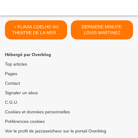
< FLAVIA COELHO AU
DERNIERE MINUTE:
THEATRE DE LA MER A
LOUIS MARTINEZ
SETE LE 25/07/2024
INFLUENCES AU
DOMAINE DU MAS NEUF A
VIC LA GARDIOLE LE
Hébergé par Overblog
14/08/2024 >
Top articles
Pages
Contact
Signaler un abus
C.G.U.
Cookies et données personnelles
Préférences cookies
Voir le profil de jazzaseizheur sur le portail Overblog