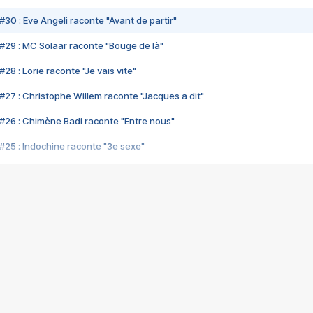
#30 : Eve Angeli raconte "Avant de partir"
#29 : MC Solaar raconte "Bouge de là"
28 : Lorie raconte "Je vais vite"
#27 : Christophe Willem raconte "Jacques a dit"
#26 : Chimène Badi raconte "Entre nous"
#25 : Indochine raconte "3e sexe"
#24 : Zaho raconte "C'est chelou"
#23 : Patrick Bruel raconte "Au café des délices"
#22 : Kyo raconte "Le chemin"
#21 : Nolwenn Leroy raconte "Cassé"
#20 : Patrick Hernandez raconte "Born to be alive"
#19 : Lorie raconte "Près de moi"