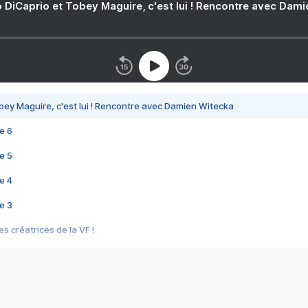
 DiCaprio et Tobey Maguire, c'est lui ! Rencontre avec Dam
bey Maguire, c'est lui ! Rencontre avec Damien Witecka
e 6
e 5
e 4
e 3
s créatrices de la VF !
e 2
e 1
e Mektoub My Love arrive enfin ! Rencontre avec Shaïn Boumedine et Sal