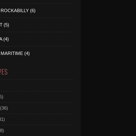
ROCKABILLY (6)
 (5)
 (4)
MARITIME (4)
VES
5)
(36)
31)
8)