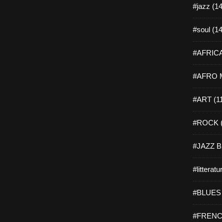
#jazz (14
#soul (14
#AFRICA
#AFRO M
#ART (1
#ROCK (
#JAZZ B
#litteratu
#BLUES 
#FRENC