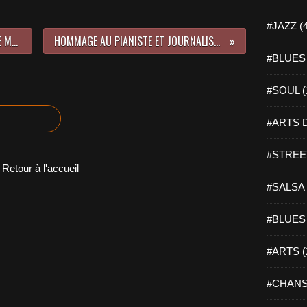
#JAZZ (
BJORN BERGE: HEAVY GAUGE (BLUE MOON RECORD/ PIAS)
HOMMAGE AU PIANISTE ET JOURNALISTE CLAUDE CARRIERE
#BLUES 
#SOUL (
#ARTS D
#STREET
Retour à l'accueil
#SALSA 
#BLUES 
#ARTS (
#CHANS