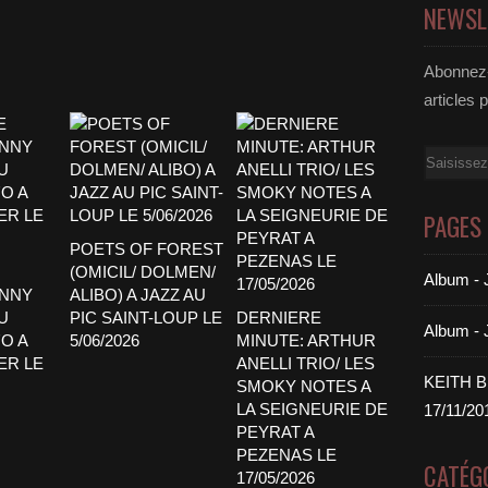
NEWSL
Abonnez-
articles 
Email
PAGES
POETS OF FOREST
(OMICIL/ DOLMEN/
Album 
ENNY
ALIBO) A JAZZ AU
U
PIC SAINT-LOUP LE
DERNIERE
Album -
O A
5/06/2026
MINUTE: ARTHUR
ER LE
ANELLI TRIO/ LES
KEITH 
SMOKY NOTES A
LA SEIGNEURIE DE
17/11/20
PEYRAT A
PEZENAS LE
CATÉG
17/05/2026