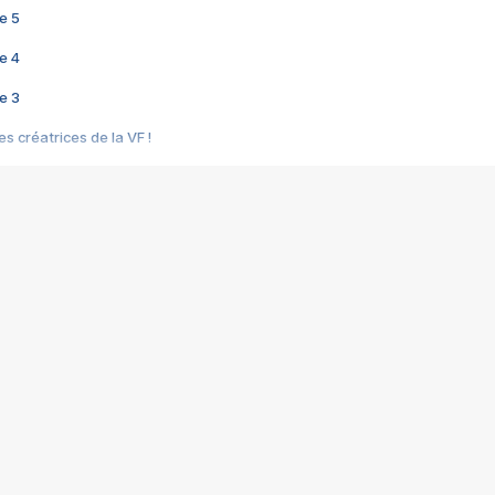
e 5
e 4
e 3
s créatrices de la VF !
e 2
e 1
e Mektoub My Love arrive enfin ! Rencontre avec Shaïn Boumedine et Sal
i : après Toni en famille
elle réalise le bouleversant Dites lui que je l'aime
ais ! Rencontre autour de Vie privée de Rebecca Zlotowski
 de Marguerite, Grave... Rencontre avec Ella Rumpf
 Les Rêveurs, un film intime sur la santé mentale