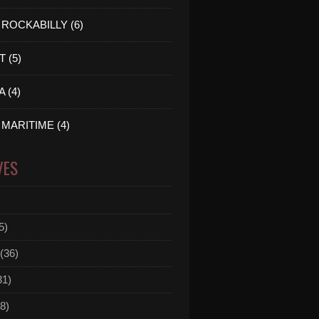
ROCKABILLY (6)
 (5)
 (4)
MARITIME (4)
VES
5)
(36)
31)
8)