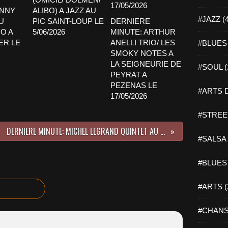
ENNY
ALIBO) A JAZZ AU
#JAZZ (
U
PIC SAINT-LOUP LE
DERNIERE
O A
5/06/2026
MINUTE: ARTHUR
ER LE
ANELLI TRIO/ LES
#BLUES 
SMOKY NOTES A
LA SEIGNEURIE DE
#SOUL (
PEYRAT A
PEZENAS LE
#ARTS D
17/05/2026
#STREET
DERNIERE MINUTE: MICHEL LEGRAND QUINTET AU DOMAINE D'O A MONTPELLIER LE 18/12/2020
#SALSA 
#BLUES 
#ARTS (
#CHANS