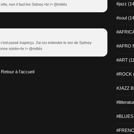
#jazz (14
ille, non il faut lire Sidney.<br /> @mitiés
#soul (14
#AFRICA
c'est passé inaperçu. J'ai cru entendre le son de Sydney
#AFRO M
Bonne soirée<br /> @mitiés
#ART (1
Retour à l'accueil
#ROCK (
#JAZZ B
#litteratu
#BLUES 
#FRENC