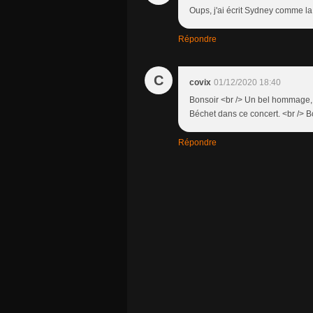
Oups, j'ai écrit Sydney comme la v
Répondre
C
covix
01/12/2020 18:40
Bonsoir <br /> Un bel hommage, 
Béchet dans ce concert. <br /> 
Répondre