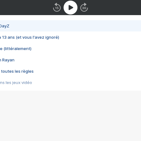
 DayZ
 a 13 ans (et vous l'avez ignoré)
e (littéralement)
im Rayan
 toutes les règles
s les jeux vidéo
us choquant de Rockstar ? - Le scandale BULLY
e plus moche de Steam
du RÊVE tourne au CAUCHEMAR
pendant 8 heures
it… à tort