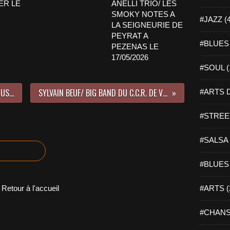
ER LE
ANELLI TRIO/ LES
SMOKY NOTES A
#JAZZ (
LA SEIGNEURIE DE
PEYRAT A
#BLUES 
PEZENAS LE
17/05/2026
#SOUL (
EXPOSITION DE SYLVAIN GRIPOIX JUSQU'AU 31/08/2019 AU CARRE DE BAUDOIN A PARIS
SYLVAIN BEUF/ BIG BAND DU C.C.R. DE VERSAILLES A LA PENICHE LE MARCOUNET LE 22/6/2019
#ARTS D
#STREET
#SALSA 
#BLUES 
Retour à l'accueil
#ARTS (
#CHANS