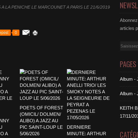
NEWSL
A LA PENICHE LE MARCOUNET A PARIS LE 21/6/2019
Abonnez-
articles 
epost
0
Email
PAGES
Album 
Album -
POETS OF FOREST
KEITH 
(OMICIL/ DOLMEN/
17/11/20
ENNY
ALIBO) A JAZZ AU
U
PIC SAINT-LOUP LE
DERNIERE
CATÉG
O A
5/06/2026
MINUTE: ARTHUR