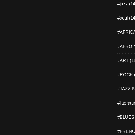
#jazz (14
#soul (14
#AFRICA
#AFRO M
#ART (1
#ROCK (
#JAZZ B
#litteratu
#BLUES 
#FRENC