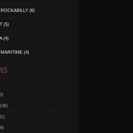
ROCKABILLY (6)
 (5)
 (4)
MARITIME (4)
VES
5)
(36)
31)
8)