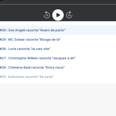
#30 : Eve Angeli raconte "Avant de partir"
#29 : MC Solaar raconte "Bouge de là"
28 : Lorie raconte "Je vais vite"
#27 : Christophe Willem raconte "Jacques a dit"
#26 : Chimène Badi raconte "Entre nous"
#25 : Indochine raconte "3e sexe"
#24 : Zaho raconte "C'est chelou"
#23 : Patrick Bruel raconte "Au café des délices"
#22 : Kyo raconte "Le chemin"
#21 : Nolwenn Leroy raconte "Cassé"