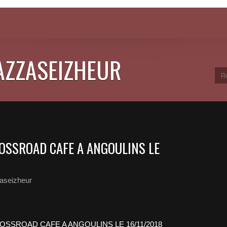
JAZZASEIZHEUR
OSSROAD CAFE A ANGOULINS LE
aseizheur