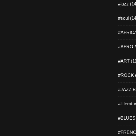
#jazz (14
#soul (14
#AFRICA
#AFRO M
#ART (1
#ROCK (
#JAZZ B
#litteratu
#BLUES 
#FRENC