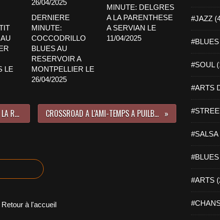
MINUTE: DELGRES
DERNIERE
A LA PARENTHESE
#JAZZ (
TIT
MINUTE:
A SERVIAN LE
 AU
COCCODRILLO
11/04/2025
#BLUES 
ER
BLUES AU
RESERVOIR A
#SOUL (
 LE
MONTPELLIER LE
26/04/2025
#ARTS D
#STREET
AUSTIN WALKING CANE A L'AZILE A LA ROCHELLE LE 15/11/2018
CROSSROAD A L'AMI-TEMPS A PUILBOREAU LE 17/11/2018
#SALSA 
#BLUES 
#ARTS (
#CHANS
Retour à l'accueil