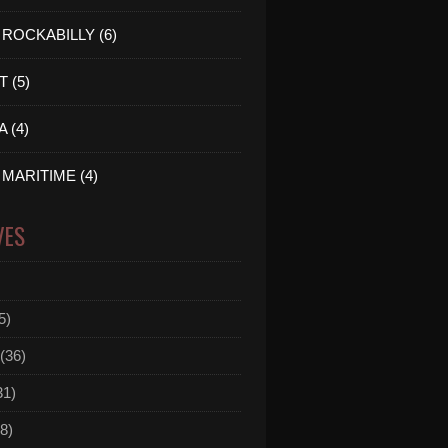
ROCKABILLY (6)
 (5)
 (4)
MARITIME (4)
VES
5)
(36)
31)
8)