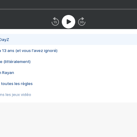
 DayZ
 a 13 ans (et vous l'avez ignoré)
e (littéralement)
im Rayan
 toutes les règles
s les jeux vidéo
us choquant de Rockstar ? - Le scandale BULLY
e plus moche de Steam
du RÊVE tourne au CAUCHEMAR