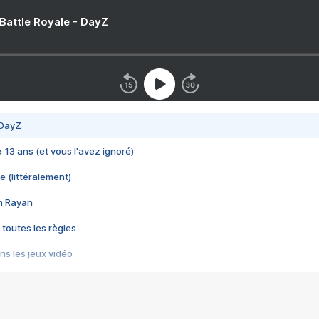
 Battle Royale - DayZ
 DayZ
 a 13 ans (et vous l'avez ignoré)
e (littéralement)
im Rayan
 toutes les règles
s les jeux vidéo
us choquant de Rockstar ? - Le scandale BULLY
e plus moche de Steam