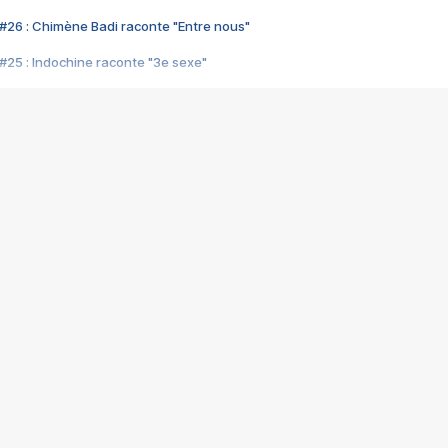
#26 : Chimène Badi raconte "Entre nous"
#25 : Indochine raconte "3e sexe"
#24 : Zaho raconte "C'est chelou"
#23 : Patrick Bruel raconte "Au café des délices"
#22 : Kyo raconte "Le chemin"
#21 : Nolwenn Leroy raconte "Cassé"
#20 : Patrick Hernandez raconte "Born to be alive"
#19 : Lorie raconte "Près de moi"
#18 : Michael Jones raconte "A nos actes manqués" (avec Jean-Jacque
#17 : Khaled raconte "Aïcha"
#16 : Corneille raconte "Parce qu'on vient de loin"
#15 : Indochine raconte "L'aventurier"