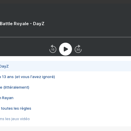
 Battle Royale - DayZ
 DayZ
 a 13 ans (et vous l'avez ignoré)
e (littéralement)
im Rayan
 toutes les règles
s les jeux vidéo
us choquant de Rockstar ? - Le scandale BULLY