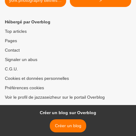
york.photography Bethesda
>
Fountain - Blizzard #Central
Park FREE SHIPPING
TODAY CYBER-MONDAY...
Hébergé par Overblog
Top articles
Pages
Contact
Signaler un abus
C.G.U.
Cookies et données personnelles
Préférences cookies
Voir le profil de jazzaseizheur sur le portail Overblog
Créer un blog sur Overblog
Créer un blog