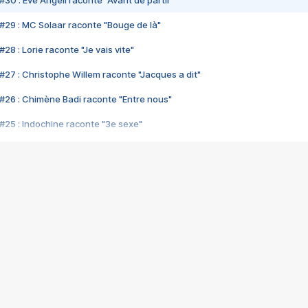
#30 : Eve Angeli raconte "Avant de partir"
#29 : MC Solaar raconte "Bouge de là"
28 : Lorie raconte "Je vais vite"
#27 : Christophe Willem raconte "Jacques a dit"
#26 : Chimène Badi raconte "Entre nous"
#25 : Indochine raconte "3e sexe"
#24 : Zaho raconte "C'est chelou"
#23 : Patrick Bruel raconte "Au café des délices"
#22 : Kyo raconte "Le chemin"
#21 : Nolwenn Leroy raconte "Cassé"
#20 : Patrick Hernandez raconte "Born to be alive"
#19 : Lorie raconte "Près de moi"
#18 : Michael Jones raconte "A nos actes manqués" (avec Jean-Jacque