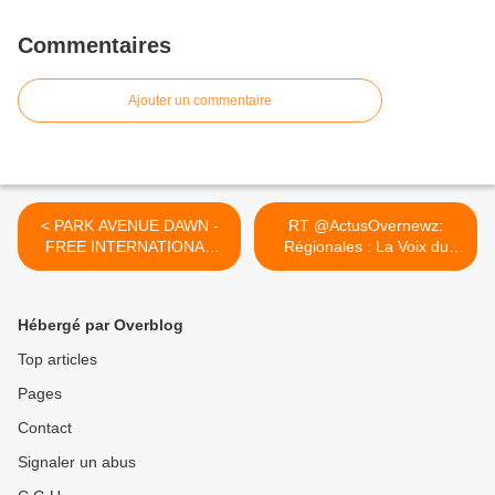
Commentaires
Ajouter un commentaire
< PARK AVENUE DAWN -
RT @ActusOvernewz:
FREE INTERNATIONAL
Régionales : La Voix du
SHIPPING TODAY (Cyber
Nord... >
Monday). http://new-
york.photography
Hébergé par Overblog
Top articles
Pages
Contact
Signaler un abus