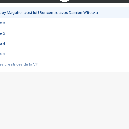
bey Maguire, c'est lui ! Rencontre avec Damien Witecka
e 6
e 5
e 4
e 3
s créatrices de la VF !
e 2
e 1
e Mektoub My Love arrive enfin ! Rencontre avec Shaïn Boumedine et Sal
i : après Toni en famille
elle réalise le bouleversant Dites lui que je l'aime
ais ! Rencontre autour de Vie privée de Rebecca Zlotowski