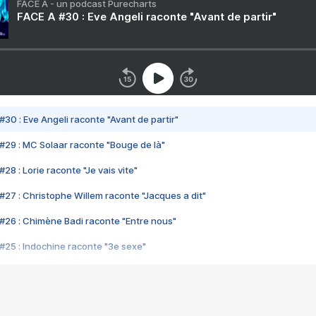
FACE A - un podcast Purecharts
FACE A #30 : Eve Angeli raconte "Avant de partir"
#30 : Eve Angeli raconte "Avant de partir"
#29 : MC Solaar raconte "Bouge de là"
28 : Lorie raconte "Je vais vite"
#27 : Christophe Willem raconte "Jacques a dit"
#26 : Chimène Badi raconte "Entre nous"
#25 : Indochine raconte "3e sexe"
#24 : Zaho raconte "C'est chelou"
#23 : Patrick Bruel raconte "Au café des délices"